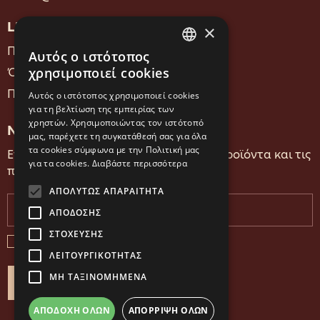
LINKS
×
Πολιτική Δεδομένων
Αυτός ο ιστότοπος
GREEK
χρησιμοποιεί cookies
Όροι Χρήσης
ENGLISH
Πολιτική Μικροδεδομένων (Cookies)
Αυτός ο ιστότοπος χρησιμοποιεί cookies
για τη βελτίωση της εμπειρίας των
χρηστών. Χρησιμοποιώντας τον ιστότοπό
NEWSLETTER
μας, παρέχετε τη συγκατάθεσή σας για όλα
τα cookies σύμφωνα με την Πολιτική μας
Ενημερωθείτε πρώτοι για τα νέα μας προϊόντα και τις
για τα cookies.
Διαβάστε περισσότερα
προσφορές μας.
ΑΠΟΛΎΤΩΣ ΑΠΑΡΑΊΤΗΤΑ
ΑΠΌΔΟΣΗΣ
ΣΤΌΧΕΥΣΗΣ
Συμφωνώ με τους
Όρους Χρήσης
ΛΕΙΤΟΥΡΓΙΚΌΤΗΤΑΣ
ΜΗ ΤΑΞΙΝΟΜΗΜΈΝΑ
ΕΓΓΡΑΦΗ
ΑΠΟΔΟΧΉ ΌΛΩΝ
ΑΠΌΡΡΙΨΗ ΌΛΩΝ